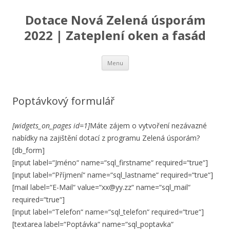
Dotace Nová Zelená úsporám
2022 | Zateplení oken a fasád
Přejít
Menu
k
obsahu
webu
Poptávkový formulář
[widgets_on_pages id=1]
Máte zájem o vytvoření nezávazné
nabídky na zajištění dotací z programu Zelená úsporám?
[db_form]
[input label=“Jméno“ name=“sql_firstname“ required=“true“]
[input label=“Příjmení“ name=“sql_lastname“ required=“true“]
[mail label=“E-Mail“ value=“xx@yy.zz“ name=“sql_mail“
required=“true“]
[input label=“Telefon“ name=“sql_telefon“ required=“true“]
[textarea label=“Poptávka“ name=“sql_poptavka“