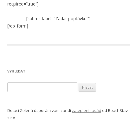
required=“true“]
[submit label=“Zadat poptávku!“]
[/db_form]
VYHLEDAT
V
y
h
l
Dotaci Zelená úsporám vám zařídí
zateplení fasád
od RoachStav
e
s.r.o.
d
á